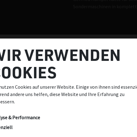
Sondermaschinen in komplett
WIR VERWENDEN
COOKIES
E
REFERENZEN
nutzen Cookies auf unserer Website. Einige von ihnen sind essenzie
end andere uns helfen, diese Website und Ihre Erfahrung zu
essern.
rnational erfolgreichen
en der
Fahrzeugindustrie
,
lyse & Performance
hrt
steckt eine HAGE
für Autos, in Österreich und
nziell
abien Rohrbögen für Pipelines