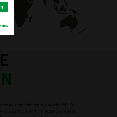
EN
ssum
E
ON
 durch Automatisierung von Arbeitsabläufen.
How garantieren wir eine zielorientierte