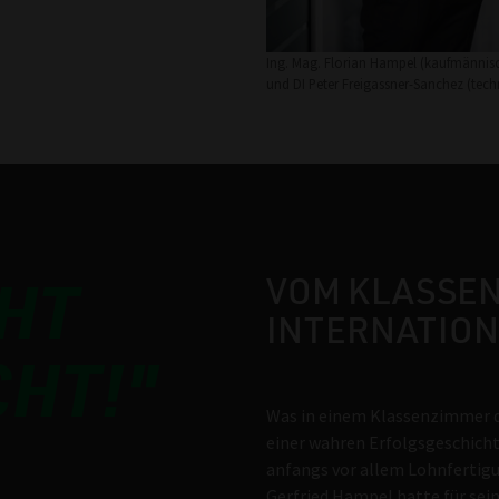
Ing. Mag. Florian Hampel (kaufmännisc
und DI Peter Freigassner-Sanchez (tec
HT
VOM KLASSE
INTERNATION
CHT!"
Was in einem Klassenzimmer d
einer wahren Erfolgsgeschicht
anfangs vor allem Lohnfertigu
Gerfried Hampel hatte für sein