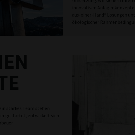
Umsetzung. Wir sichern Ihren 
innovativen Anlagenkonzepten.
aus-einer-Hand“ Lösungen unt
ökologischer Rahmenbedingu
MEN
TE
 ein starkes Team stehen
er gestartet, entwickelt sich
bauer.