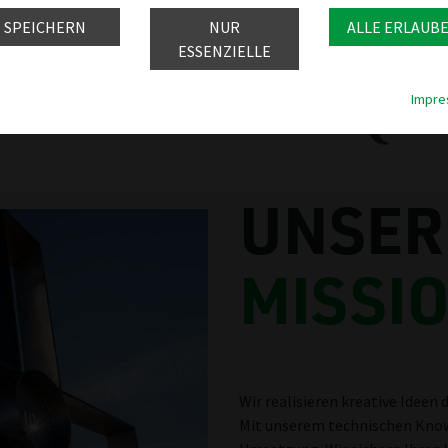
t.
SPEICHERN
NUR
ALLE ERLAUB
ESSENZIELLE
Impre
UNSER
MISSI
Wir realisieren kreative Ideen
Mit unserem technischen Know-