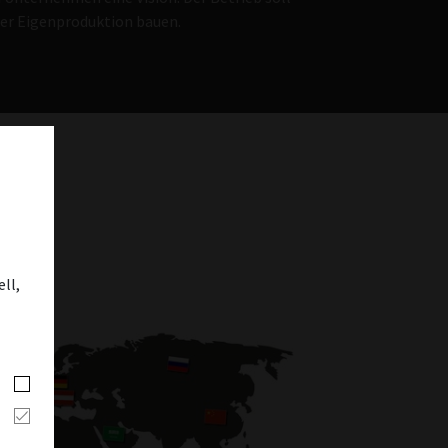
er Eigenproduktion bauen.
ll,