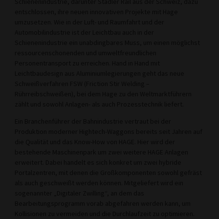
Schienenindustrie, darunter Stadler Rail aus der Schweiz, dazu
entschlossen, ihre neuen innovativen Projekte mit Hage
umzusetzen. Wie in der Luft- und Raumfahrt und der
Automobilindustrie ist der Leichtbau auch in der
Schienenindustrie ein unabdingbares Muss, um einen möglichst
ressourcenschonenden und umweltfreundlichen
Personentransport zu erreichen. Hand in Hand mit
Leichtbaudesign aus Aluminiumlegierungen geht das neue
Schweißverfahren FSW (Friction Stir Welding –
Rührreibschweißen), bei dem Hage zu den Weltmarktführern
zählt und sowohl Anlagen- als auch Prozesstechnik liefert.
Ein Branchenführer der Bahnindustrie vertraut bei der
Produktion moderner Hightech-Waggons bereits seit Jahren auf
die Qualität und das Know-How von HAGE. Hier wird der
bestehende Maschinenpark um zwei weitere HAGE Anlagen
erweitert. Dabei handelt es sich konkret um zwei hybride
Portalzentren, mit denen die Großkomponenten sowohl gefräst
als auch geschweißt werden können. Mitgeliefert wird ein
sogenannter „Digitaler Zwilling“, an dem das
Bearbeitungsprogramm vorab abgefahren werden kann, um
Kollisionen zu vermeiden und die Durchlaufzeit zu optimieren.