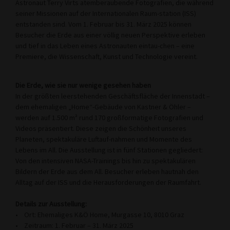
Astronaut Terry Virts atemberaubende Fotografien, die während
seiner Missionen auf der Internationalen Raum-station (ISS)
entstanden sind. Vom 1. Februar bis 31. März 2025 können
Besucher die Erde aus einer völlig neuen Perspektive erleben
und tief in das Leben eines Astronauten eintau-chen – eine
Premiere, die Wissenschaft, Kunst und Technologie vereint.
Die Erde, wie sie nur wenige gesehen haben
In der größten leerstehenden Geschäftsfläche der Innenstadt –
dem ehemaligen „Home“-Gebäude von Kastner & Öhler –
werden auf 1.500 m² rund 170 großformatige Fotografien und
Videos präsentiert. Diese zeigen die Schönheit unseres
Planeten, spektakuläre Luftauf-nahmen und Momente des
Lebens im All. Die Ausstellung ist in fünf Stationen gegliedert:
Von den intensiven NASA-Trainings bis hin zu spektakulären
Bildern der Erde aus dem All. Besucher erleben hautnah den
Alltag auf der ISS und die Herausforderungen der Raumfahrt.
Details zur Ausstellung:
• Ort: Ehemaliges K&Ö Home, Murgasse 10, 8010 Graz
• Zeitraum: 1. Februar – 31. März 2025