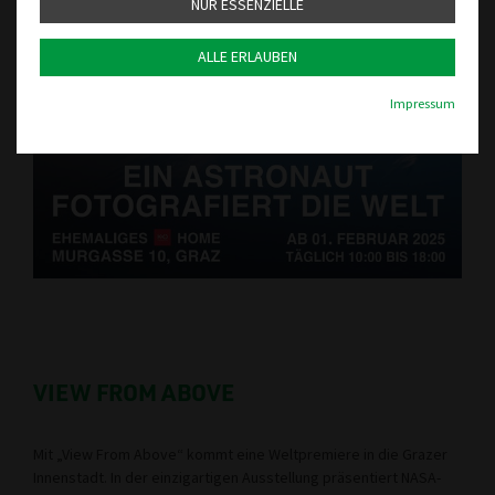
NUR ESSENZIELLE
ALLE ERLAUBEN
Impressum
VIEW FROM ABOVE
Mit „View From Above“ kommt eine Weltpremiere in die Grazer
Innenstadt. In der einzigartigen Ausstellung präsentiert NASA-