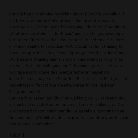
Der Tag begann mit einem reichhaltigen Frühstück, das alle auf
die bevorstehenden Aktivitäten einstimmte. Interessante
Vorträge wie „Ernährung und Bewegung – der Bedarf bestimmt“,
„Anatomie verstehen in der Praxis“ und „Leistungsphysiologie
verstehen für Kraft- und Ausdauersport“ fesselten die Zuhörer.
Praktische Einheiten wie „Lauf-ABC“, „Stabilisationstraining für
Ausdauersportler“, „Beinachsen Sprunggelenk/Knie/Hüfte“ und
„Wirbelsäulentraining einmal anders“ rundeten das Programm
ab. Auch Stressbewältigung und Entspannungstechniken waren
wichtige Bestandteile des breitgefächerten Angebots.
In den Pausen sorgte eine Smoothie-Bar für frische Energie, und
das Mittagsbuffet stärkte die Mitarbeiter für die nächsten
Programmpunkte.
Der Tag fand seinen gemütlichen Ausklang bei Gulasch und Bier,
um auch die soziale Komponente nicht zu vernachlässigen. Der
Aktionstag bot somit nicht nur die Gelegenheit, gemeinsam an
Gesundheit und Wohlbefinden zu arbeiten, sondern stärkte auch
den Teamzusammenhalt.
FAZIT: