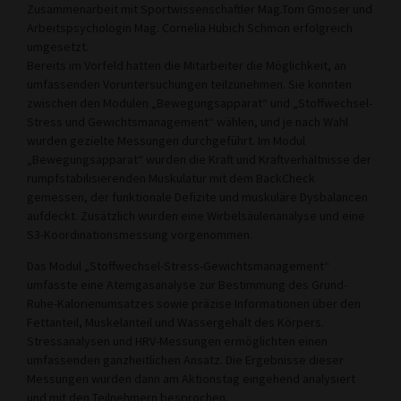
Zusammenarbeit mit Sportwissenschaftler Mag.Tom Gmoser und
Arbeitspsychologin Mag. Cornelia Hubich Schmon erfolgreich
umgesetzt.
Bereits im Vorfeld hatten die Mitarbeiter die Möglichkeit, an
umfassenden Voruntersuchungen teilzunehmen. Sie konnten
zwischen den Modulen „Bewegungsapparat“ und „Stoffwechsel-
Stress und Gewichtsmanagement“ wählen, und je nach Wahl
wurden gezielte Messungen durchgeführt. Im Modul
„Bewegungsapparat“ wurden die Kraft und Kraftverhältnisse der
rumpfstabilisierenden Muskulatur mit dem BackCheck
gemessen, der funktionale Defizite und muskuläre Dysbalancen
aufdeckt. Zusätzlich wurden eine Wirbelsäulenanalyse und eine
S3-Koordinationsmessung vorgenommen.
Das Modul „Stoffwechsel-Stress-Gewichtsmanagement“
umfasste eine Atemgasanalyse zur Bestimmung des Grund-
Ruhe-Kalorienumsatzes sowie präzise Informationen über den
Fettanteil, Muskelanteil und Wassergehalt des Körpers.
Stressanalysen und HRV-Messungen ermöglichten einen
umfassenden ganzheitlichen Ansatz. Die Ergebnisse dieser
Messungen wurden dann am Aktionstag eingehend analysiert
und mit den Teilnehmern besprochen.