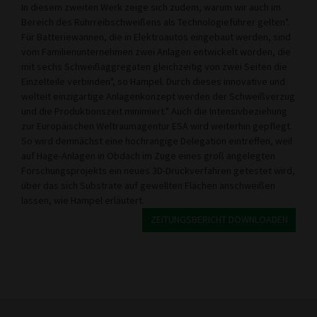
In diesem zweiten Werk zeige sich zudem, warum wir auch im
Bereich des Rühr­reibschweißens als Techno­logieführer gelten".
Für Bat­teriewannen, die in Elektro­autos eingebaut werden, sind
vom Familienunternehmen zwei Anlagen entwickelt worden, die
mit sechs Schweißaggregaten gleich­zeitig von zwei Seiten die
Einzelteile verbinden", so Hampel. Durch dieses inno­vative und
welteit einzigar­tige Anlagenkonzept werden der Schweißverzug
und die Produktionszeit minimiert." Auch die Intensivbezie­hung
zur Europäischen Welt­raumagentur ESA wird wei­terhin gepflegt.
So wird dem­nächst eine hochrangige De­legation eintreffen, weil
auf Hage-Anlagen in Obdach im Zuge eines groß angelegten
Forschungsprojekts ein neues 3D-Druckverfahren getestet wird,
über das sich Substrate auf gewellten Flächen an­schweißen
lassen, wie Ham­pel erläutert.
ZEITUNGSBERICHT DOWNLOADEN