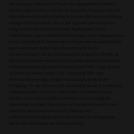
Mischung aus Theorie und Praxis. Die Jugendlichen arbeiten
bereits während ihrer Lehrzeit an laufenden Projekten mit und
übernehmen früh selbstständig Aufgaben. Die Grundausbildung
erfolgt seit September 2021 in der eigenen Lehrwerkstätte.
Ausgestattet mit Schweißkabinen, Werkbänken, einer
Schleifkabine, einer Ständerbohrmaschine, einer umfangreichen
Festo-Schalttafel für Pneumatik und Hydraulik wie auch Elektrik
und vielem mehr, bietet die Lehrwerkstätte beste
Voraussetzungen für die Ausbildung der jungen Fachkräfte. In
den ersten Wochen werden dort metalltechnische Grundlagen
vermittelt und der geschickte Umgang mit Feile, Säge, Bohrer
und Messtechniken erlernt. Die Schulung an CNC- und
Drehmaschine erfolgt, möglichst praxisnah, direkt in der
Fertigung. Für die theoretische Ausbildung wurde in zusätzliche
Schulungsräume investiert. Neben dem fachlichen Wissen
werden auch soziale Inhalte vermittelt und das kollegiale
Miteinander gestärkt. Der Lehrberuf des Mechatronikers wird
zukünftig vertiefend in Hardware, Planung und
Softwareentwicklung ausgerichtet werden. So erfolgt auch
hierfür die Ausbildung zur Gänze bei HAGE.