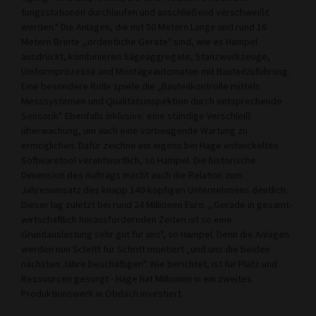
tungsstationen durchlaufen und anschließend verschweißt
werden." Die Anla­gen, die mit 50 Metern Länge und rund 16
Metern Breite ,,ordentliche Geräte" sind, wie es Hampel
ausdrückt, kombinieren Sägeaggregate, Stanzwerkzeuge,
Umform­prozesse und Montageauto­maten mit Bauteilzuführung.
Eine besondere Rolle spiele die „Bauteilkontrolle mittels
Messsystemen und Qualitäts­inspektion durch entspre­chende
Sensorik". Ebenfalls inklusive: eine ständige Ver­schleiß
überwachung, um auch eine vorbeugende War­tung zu
ermöglichen. Dafür zeichne ein eigens bei Hage entwickeltes
Softwaretool verantwortlich, so Hampel. Die historische
Dimension des Auftrags macht auch die Relation zum
Jahresumsatz des knapp 140-köpfigen Un­ternehmens deutlich:
Dieser lag zuletzt bei rund 24 Millio­nen Euro. ,,Gerade in gesamt­
wirtschaftlich herausfordern­den Zeiten ist so eine
Grundauslastung sehr gut für uns", so Hampel. Denn die Anlagen
werden nun Schritt für Schritt montiert „und uns die beiden
nächsten Jahre be­schäftigen". Wie berichtet, ist für Platz und
Ressourcen ge­sorgt - Hage hat Millionen in ein zweites
Produktionswerk in Obdach investiert.