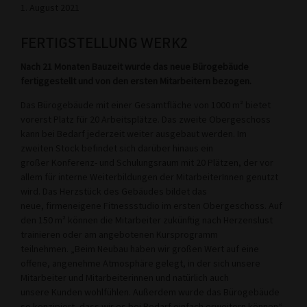
1. August 2021
FERTIGSTELLUNG WERK2
Nach 21 Monaten Bauzeit wurde das neue Bürogebäude
fertiggestellt und von den ersten Mitarbeitern bezogen.
Das Bürogebäude mit einer Gesamtfläche von 1000 m² bietet
vorerst Platz für 20 Arbeitsplätze. Das zweite Obergeschoss
kann bei Bedarf jederzeit weiter ausgebaut werden. Im
zweiten Stock befindet sich darüber hinaus ein
großer Konferenz- und Schulungsraum mit 20 Plätzen, der vor
allem für interne Weiterbildungen der MitarbeiterInnen genutzt
wird. Das Herzstück des Gebäudes bildet das
neue, firmeneigene Fitnessstudio im ersten Obergeschoss. Auf
den 150 m² können die Mitarbeiter zukünftig nach Herzenslust
trainieren oder am angebotenen Kursprogramm
teilnehmen. „Beim Neubau haben wir großen Wert auf eine
offene, angenehme Atmosphäre gelegt, in der sich unsere
Mitarbeiter und Mitarbeiterinnen und natürlich auch
unsere Kunden wohlfühlen. Außerdem wurde das Bürogebäude
so konzipiert, dass wir es bei Bedarf einfach erweitern können“,