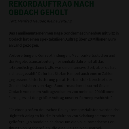
REKORDAUFTRAG NACH
OBDACH GEHOLT
Text: Manfred Neuper, Kleine Zeitung
Das Familienunternehmen Hage Sondermaschinenbau mit Sitz in
Obdach hat einen spektakulären Auftrag über 20 Millionen Euro
an Land gezogen.
Vorbereitungen, Kon­zeptfindungen, Machbarkeitsstudi­en und
die Angebots­ausarbeitung - eineinhalb Jahre hat all das
letztendlich gedauert. ,,Es war eine inten­sive Zeit, aber es hat
sich aus­gezahlt." Dafür hat Stefan Hampel auch eine in Zahlen
gegossene Unterfütterung parat: Hörbar stolz berichtet der
Geschäftsführer von Hage Sondermaschinenbau mit Sitz in
Obdach von einem Auftragsvolumen von mehr als 20 Millionen
Euro - ,,es ist der größte Auftrag unserer Firmengeschichte".
Für einen großen deut­schen Bausystemspezialisten werden drei
Hightech-Anla­gen für die Produktion von Schalungselementen
gelie­fert. ,,Es handelt sich dabei um die vollautomatische Fer­
tigung von Stahlprofilen, die eine Vielzahl von Bearbei­