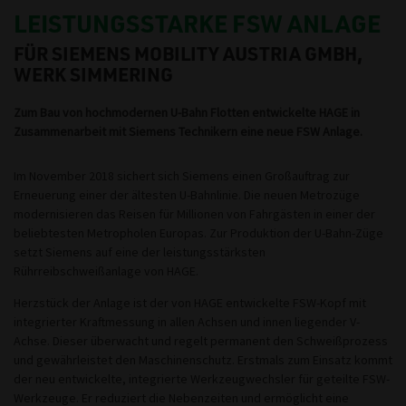
LEISTUNGSSTARKE FSW ANLAGE
FÜR SIEMENS MOBILITY AUSTRIA GMBH,
WERK SIMMERING
Zum Bau von hochmodernen U-Bahn Flotten entwickelte HAGE in
Zusammenarbeit mit Siemens Technikern eine neue FSW Anlage.
Im November 2018 sichert sich Siemens einen Großauftrag zur
Erneuerung einer der ältesten U-Bahnlinie. Die neuen Metrozüge
modernisieren das Reisen für Millionen von Fahrgästen in einer der
beliebtesten Metropholen Europas. Zur Produktion der U-Bahn-Züge
setzt Siemens auf eine der leistungsstärksten
Rührreibschweißanlage von HAGE.
Herzstück der Anlage ist der von HAGE entwickelte FSW-Kopf mit
integrierter Kraftmessung in allen Achsen und innen liegender V-
Achse. Dieser überwacht und regelt permanent den Schweißprozess
und gewährleistet den Maschinenschutz. Erstmals zum Einsatz kommt
der neu entwickelte, integrierte Werkzeugwechsler für geteilte FSW-
Werkzeuge. Er reduziert die Nebenzeiten und ermöglicht eine